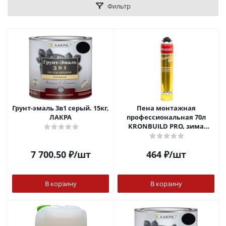
Фильтр
Грунт-эмаль 3в1 серый. 15кг,
Пена монтажная
ЛАКРА
профессиональная 70л
KRONBUILD PRO, зима
850мл (-18С)
7 700.50
₽
/шт
464
₽
/шт
В корзину
В корзину