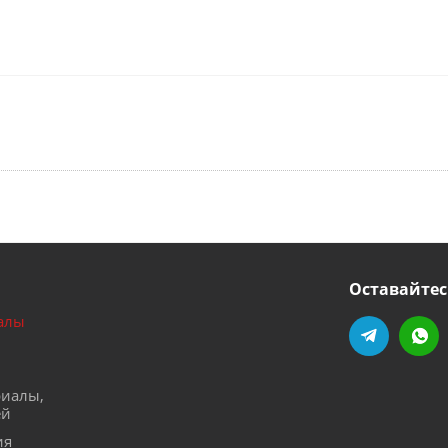
Оставайтес
алы
риалы,
ей
ия