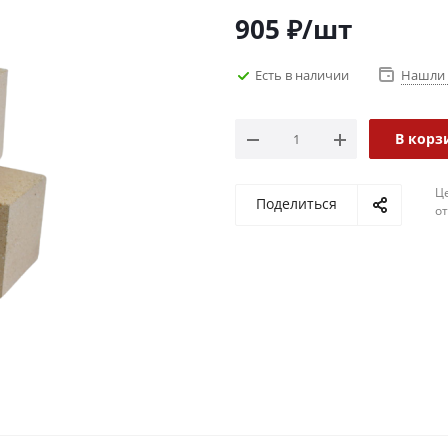
905
₽
/шт
Есть в наличии
Нашли 
В корз
Ц
Поделиться
о