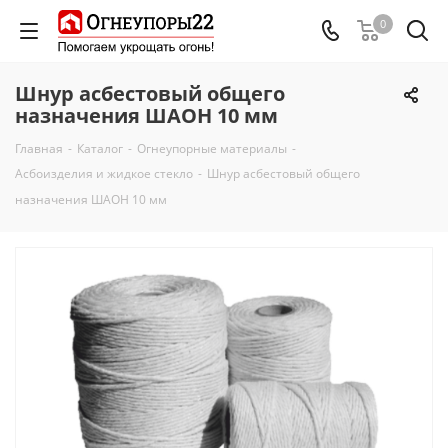
0
Шнур асбестовый общего
назначения ШАОН 10 мм
Главная
-
Каталог
-
Огнеупорные материалы
-
Асбоизделия и жидкое стекло
-
Шнур асбестовый общего
назначения ШАОН 10 мм